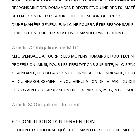
RESPONSABLE DES DOMMAGES DIRECTS ET/OU INDIRECTS, MATÉR
RETENU CONTRE M.I.C POUR QUELQUE RAISON QUE CE SOIT.
D’UNE MANIÈRE GÉNÉRALE, M.I.C NE POURRA ÊTRE RESPONSABLE
L’EXÉCUTION D’UNE PRESTATION DEMANDÉE PAR LE CLIENT.
Article 7: Obligations de M.I.C.
M.I.C S’ENGAGE À FOURNIR LES MOYENS HUMAINS ET/OU TECHN
PROFESSION. AINSI, POUR LES PRESTATIONS SUR SITE, M.I.C S’E
CEPENDANT, LES DÉLAIS SONT FOURNIS À TITRE INDICATIF, ET
ET/OU REMBOURSEMENT ET/OU ANNULATION DE LA PART DU CLI
DE CONVENTION EXPRESSE ENTRE LES PARTIES, M.I.C, N’EST S
Article 8: Obligations du client.
8.1 CONDITIONS D’INTERVENTION
LE CLIENT EST INFORMÉ QU’IL DOIT MAINTENIR SES ÉQUIPEME