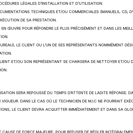
OCÉDURES LÉGALES D’INSTALLATION ET D’UTILISATION.
DOCUMENTATIONS TECHNIQUES ET/OU COMMERCIALES (MANUELS, CD, DVD
EXÉCUTION DE SA PRESTATION.
T EN ŒUVRE POUR RÉPONDRE LE PLUS PRÉCISÉMENT ET DANS LES MEILL
ION.
 BUREAU), LE CLIENT OU L’UN DE SES REPRÉSENTANTS NOMMÉMENT DÉS
ATION.
LE CLIENT ET/OU SON REPRÉSENTANT SE CHARGERA DE NETTOYER ET/O
ION.
LISATION SERA REPOUSSÉ DU TEMPS D’ATTENTE DE LADITE RÉPONSE. DA
VIGUEUR. DANS LE CAS OÙ LE TECHNICIEN DE M.I.C NE POURRAIT EXÉ
IONS, LE CLIENT DEVRA ACQUITTER IMMÉDIATEMENT ET DANS SA GLO
 CAUSE DE FORCE MAJEURE, POUR REFUSER DE RÉGLER INTÉGRALEMEN