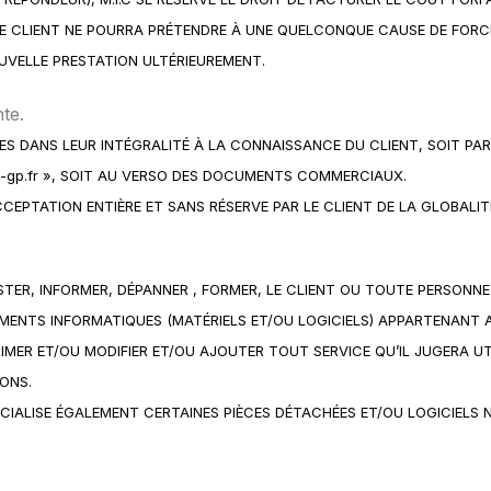
E CLIENT NE POURRA PRÉTENDRE À UNE QUELCONQUE CAUSE DE FOR
UVELLE PRESTATION ULTÉRIEUREMENT.
te.
 DANS LEUR INTÉGRALITÉ À LA CONNAISSANCE DU CLIENT, SOIT PAR T
/mic-gp.fr », SOIT AU VERSO DES DOCUMENTS COMMERCIAUX.
CEPTATION ENTIÈRE ET SANS RÉSERVE PAR LE CLIENT DE LA GLOBALI
STER, INFORMER, DÉPANNER , FORMER, LE CLIENT OU TOUTE PERSONNE DÉ
MENTS INFORMATIQUES (MATÉRIELS ET/OU LOGICIELS) APPARTENANT A
PRIMER ET/OU MODIFIER ET/OU AJOUTER TOUT SERVICE QU’IL JUGERA UT
ONS.
RCIALISE ÉGALEMENT CERTAINES PIÈCES DÉTACHÉES ET/OU LOGICIELS 