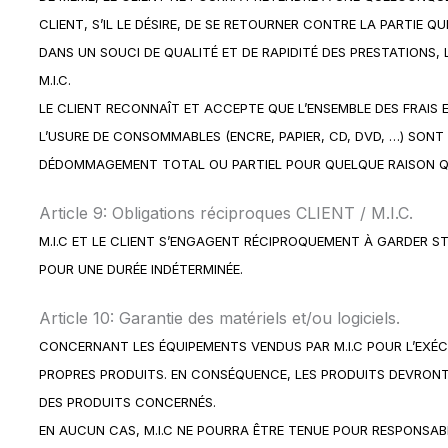
CLIENT, S’IL LE DÉSIRE, DE SE RETOURNER CONTRE LA PARTIE 
DANS UN SOUCI DE QUALITÉ ET DE RAPIDITÉ DES PRESTATIONS, 
M.I.C.
LE CLIENT RECONNAÎT ET ACCEPTE QUE L’ENSEMBLE DES FRAIS 
L’USURE DE CONSOMMABLES (ENCRE, PAPIER, CD, DVD, …) SON
DÉDOMMAGEMENT TOTAL OU PARTIEL POUR QUELQUE RAISON QU
Article 9: Obligations réciproques CLIENT / M.I.C.
M.I.C ET LE CLIENT S’ENGAGENT RÉCIPROQUEMENT À GARDER S
POUR UNE DURÉE INDÉTERMINÉE.
Article 10: Garantie des matériels et/ou logiciels.
CONCERNANT LES ÉQUIPEMENTS VENDUS PAR M.I.C POUR L’EXÉC
PROPRES PRODUITS. EN CONSÉQUENCE, LES PRODUITS DEVRONT
DES PRODUITS CONCERNÉS.
EN AUCUN CAS, M.I.C NE POURRA ÊTRE TENUE POUR RESPONSAB