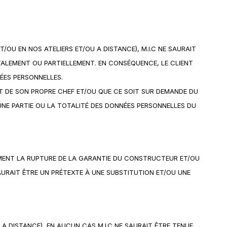
/OU EN NOS ATELIERS ET/OU A DISTANCE), M.I.C NE SAURAIT
TALEMENT OU PARTIELLEMENT. EN CONSÉQUENCE, LE CLIENT
ÉES PERSONNELLES.
IT DE SON PROPRE CHEF ET/OU QUE CE SOIT SUR DEMANDE DU
 UNE PARTIE OU LA TOTALITÉ DES DONNÉES PERSONNELLES DU
LEMENT LA RUPTURE DE LA GARANTIE DU CONSTRUCTEUR ET/OU
SAURAIT ÊTRE UN PRÉTEXTE À UNE SUBSTITUTION ET/OU UNE
 A DISTANCE), EN AUCUN CAS M.I.C NE SAURAIT ÊTRE TENUE