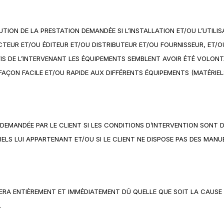
CUTION DE LA PRESTATION DEMANDÉE SI L’INSTALLATION ET/OU L’UTILI
R ET/OU ÉDITEUR ET/OU DISTRIBUTEUR ET/OU FOURNISSEUR, ET/OU S
AVIS DE L’INTERVENANT LES ÉQUIPEMENTS SEMBLENT AVOIR ÉTÉ VOLON
 FAÇON FACILE ET/OU RAPIDE AUX DIFFÉRENTS ÉQUIPEMENTS (MATÉRIE
 DEMANDÉE PAR LE CLIENT SI LES CONDITIONS D’INTERVENTION SONT DI
CIELS LUI APPARTENANT ET/OU SI LE CLIENT NE DISPOSE PAS DES MANU
ERA ENTIÈREMENT ET IMMÉDIATEMENT DÛ QUELLE QUE SOIT LA CAUSE
.