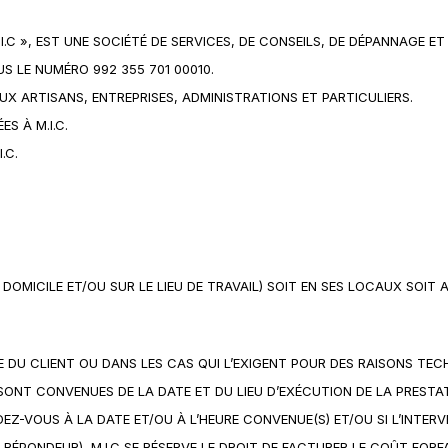
C », EST UNE SOCIÉTÉ DE SERVICES, DE CONSEILS, DE DÉPANNAGE ET D
US LE NUMÉRO 992 355 701 00010.
AUX ARTISANS, ENTREPRISES, ADMINISTRATIONS ET PARTICULIERS.
S À M.I.C.
.C.
 DOMICILE ET/OU SUR LE LIEU DE TRAVAIL) SOIT EN SES LOCAUX SOIT A
E DU CLIENT OU DANS LES CAS QUI L’EXIGENT POUR DES RAISONS TEC
SONT CONVENUES DE LA DATE ET DU LIEU D’EXÉCUTION DE LA PRESTATI
DEZ-VOUS À LA DATE ET/OU À L’HEURE CONVENUE(S) ET/OU SI L’INTE
 RÉPONDEUR), M.I.C SE RÉSERVE LE DROIT DE FACTURER LE COÛT FOR