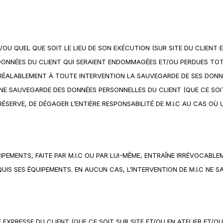
U QUEL QUE SOIT LE LIEU DE SON EXÉCUTION (SUR SITE DU CLIENT ET
 DONNÉES DU CLIENT QUI SERAIENT ENDOMMAGÉES ET/OU PERDUES TO
RÉALABLEMENT À TOUTE INTERVENTION LA SAUVEGARDE DE SES DONN
 UNE SAUVEGARDE DES DONNÉES PERSONNELLES DU CLIENT (QUE CE SO
RÉSERVE, DE DÉGAGER L’ENTIÈRE RESPONSABILITÉ DE M.I.C AU CAS OÙ
UIPEMENTS, FAITE PAR M.I.C OU PAR LUI-MÊME, ENTRAÎNE IRRÉVOCAB
UIS SES ÉQUIPEMENTS. EN AUCUN CAS, L’INTERVENTION DE M.I.C NE 
XPRESSE DU CLIENT (QUE CE SOIT SUR SITE ET/OU EN ATELIER ET/OU