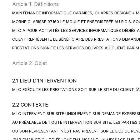
Article 1: Définitions
MAINTENANCE INFORMATIQUE CARAIBES, CI-APRÈS DÉSIGNÉ « M.I.
MORNE CLARISSE 97160 LE MOULE ET ENREGISTRÉE AU R.C.S. SO
M.I.C A POUR ACTIVITÉS LES SERVICES INFORMATIQUES DÉDIÉS 
CLIENT REPRÉSENTE LE BÉNÉFICIAIRE DES PRESTATIONS DEMANDÉE
PRESTATIONS SIGNIFIE LES SERVICES DÉLIVRÉS AU CLIENT PAR M.I
Article 2: Objet
2.1 LIEU D’INTERVENTION
M.I.C EXÉCUTE LES PRESTATIONS SOIT SUR LE SITE DU CLIENT (À
2.2 CONTEXTE
M.I.C INTERVIENT SUR SITE UNIQUEMENT SUR DEMANDE EXPRESS
AU PRÉALABLE DE TOUTE INTERVENTION SUR SITE, LES PARTIES 
OU SON REPRÉSENTANT N’EST PAS PRÉSENT SUR LE LIEU DE REN
(PAR EMAIL ET/OU TÉLÉPHONE EN LAISSANT UN MESSAGE SUR LE