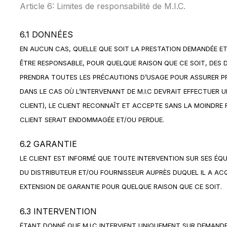
Article 6: Limites de responsabilité de M.I.C.
6.1 DONNÉES
EN AUCUN CAS, QUELLE QUE SOIT LA PRESTATION DEMANDÉE ET/O
ÊTRE RESPONSABLE, POUR QUELQUE RAISON QUE CE SOIT, DES
PRENDRA TOUTES LES PRÉCAUTIONS D’USAGE POUR ASSURER P
DANS LE CAS OÙ L’INTERVENANT DE M.I.C DEVRAIT EFFECTUER
CLIENT), LE CLIENT RECONNAÎT ET ACCEPTE SANS LA MOINDRE 
CLIENT SERAIT ENDOMMAGÉE ET/OU PERDUE.
6.2 GARANTIE
LE CLIENT EST INFORMÉ QUE TOUTE INTERVENTION SUR SES ÉQ
DU DISTRIBUTEUR ET/OU FOURNISSEUR AUPRÈS DUQUEL IL A ACQ
EXTENSION DE GARANTIE POUR QUELQUE RAISON QUE CE SOIT.
6.3 INTERVENTION
ÉTANT DONNÉ QUE M.I.C INTERVIENT UNIQUEMENT SUR DEMANDE E